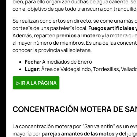
bien, para ello organizan duchas de agua caliente, se
con el objetivo de que todo transcurra con tranquilid
Se realizan conciertos en directo, se come una más q
cortesía de una pastelería local.
Fuegos artificiales 
Además, reparten
premios al motero
y la motera que
al mayor número de miembros. Es una de las concent
conocer la provincia vallisoletana.
Fecha
: A mediados de Enero
Lugar
: Área de Valdegalindo, Tordesillas, Vallado
▷
IR A LA PÁGINA
CONCENTRACIÓN MOTERA DE SAN
La concentración motera por “San valentín” es un ev
mayoría por
parejas amantes
de las motos
y del jol