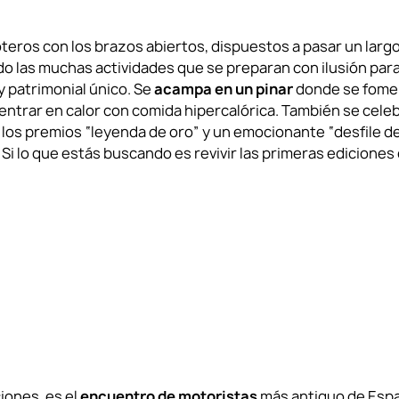
teros con los brazos abiertos, dispuestos a pasar un largo
 las muchas actividades que se preparan con ilusión par
y patrimonial único. Se
acampa en un pinar
donde se fomen
 entrar en calor con comida hipercalórica. También se cele
 los premios “leyenda de oro” y un emocionante “desfile d
 Si lo que estás buscando es revivir las primeras ediciones
iones, es el
encuentro de motoristas
más antiguo de Esp