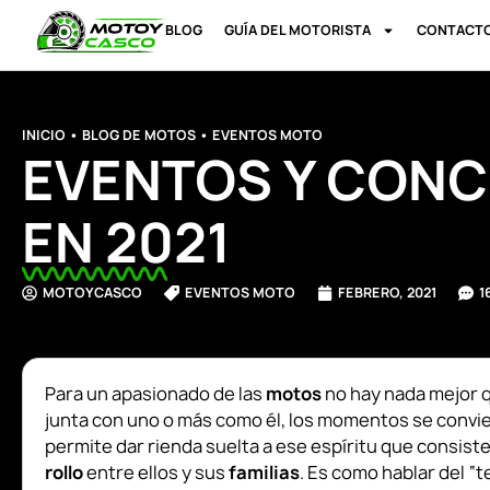
BLOG
GUÍA DEL MOTORISTA
CONTACT
INICIO
•
BLOG DE MOTOS
•
EVENTOS MOTO
EVENTOS Y CONC
EN 2021
MOTOYCASCO
EVENTOS MOTO
FEBRERO, 2021
1
Para un apasionado de las
motos
no hay nada mejor q
junta con uno o más como él, los momentos se convi
permite dar rienda suelta a ese espíritu que consis
rollo
entre ellos y sus
familias
. Es como hablar del “