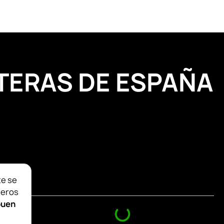
TERAS DE ESPAÑA
Índice
te se
teros
buen