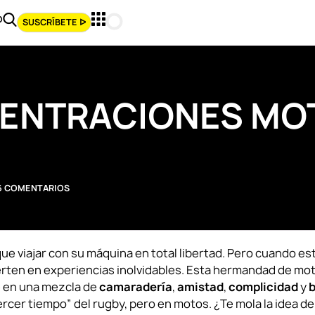
O
SUSCRÍBETE ᐅ
ENTRACIONES MO
6 COMENTARIOS
ue viajar con su máquina en total libertad. Pero cuando es
erten en experiencias inolvidables. Esta hermandad de mo
te en una mezcla de
camaradería
,
amistad
,
complicidad
y
tercer tiempo” del rugby, pero en motos. ¿Te mola la idea de