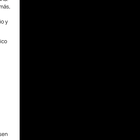
emás,
io y
lico
asen