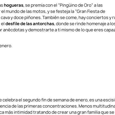
as
hogueras
, se premia con el “Pingüino de Oro” a las
l mundo de las motos, y se festeja la “Gran Fiesta de
n cava y doce piñones. También se come, hay conciertos y r
 el
desfile de las antorchas
, donde se rinde homenaje a lo
tar anécdotas y demostrarte a ti mismo de lo que eres capa
 enero.
e celebra el segundo fin de semana de enero, es una escis
 esencia de las primeras concentraciones. Menos multitudina
ca más intimidad tratando de crear una gran familia que se