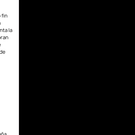
 fin
a
ta la
bran
e
 de
aña.