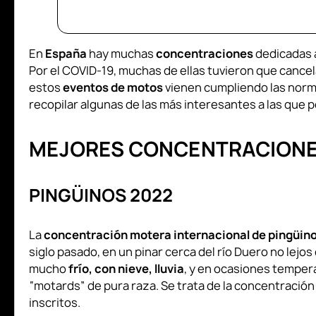
En
España
hay muchas
concentraciones
dedicadas 
Por el COVID-19, muchas de ellas tuvieron que cance
estos
eventos de motos
vienen cumpliendo las norma
recopilar algunas de las más interesantes a las que 
MEJORES CONCENTRACIONE
PINGÜINOS 2022
La
concentración motera internacional de pingüin
siglo pasado, en un pinar cerca del río Duero no lejos
mucho
frío, con nieve, lluvia
, y en ocasiones temper
“motards” de pura raza. Se trata de la concentración
inscritos.