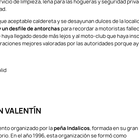
rvicio de limpieza, leña para las hogueras y seguridad priv
ad.
ue aceptable caldereta y se desayunan dulces de la locali
y un desfile de antorchas
para recordar a motoristas fallec
 haya llegado desde más lejos y al moto-club que haya insc
raciones mejores valoradas por las autoridades porque ay
lid
 VALENTÍN
ento organizado por la
peña Indalicos
, formada en su gran
gorio. En el año 1996, esta organización se formó como