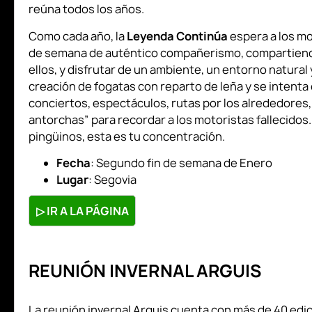
reúna todos los años.
Como cada año, la
Leyenda Continúa
espera a los mo
de semana de auténtico compañerismo, compartiendo
ellos, y disfrutar de un ambiente, un entorno natural 
creación de fogatas con reparto de leña y se intenta
conciertos, espectáculos, rutas por los alrededores,
antorchas” para recordar a los motoristas fallecidos.
pingüinos, esta es tu concentración.
Fecha
: Segundo fin de semana de Enero
Lugar
: Segovia
▷
IR A LA PÁGINA
REUNIÓN INVERNAL ARGUIS
La reunión invernal Arguis cuenta con más de 40 edic