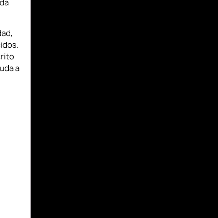
ada
dad,
idos.
rito
uda a