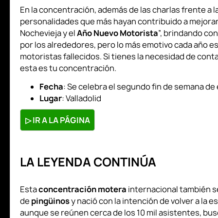
En la concentración, además de las charlas frente a l
personalidades que más hayan contribuido a mejorar e
Nochevieja y el
Año Nuevo Motorista
”, brindando co
por los alrededores, pero lo más emotivo cada año es
motoristas fallecidos. Si tienes la necesidad de con
esta es tu concentración.
Fecha
: Se celebra el segundo fin de semana de
Lugar
: Valladolid
▷
IR A LA PÁGINA
LA LEYENDA CONTINÚA
Esta
concentración motera
internacional también s
de
pingüinos
y nació con la intención de volver a la
aunque se reúnen cerca de los 10 mil asistentes, bus