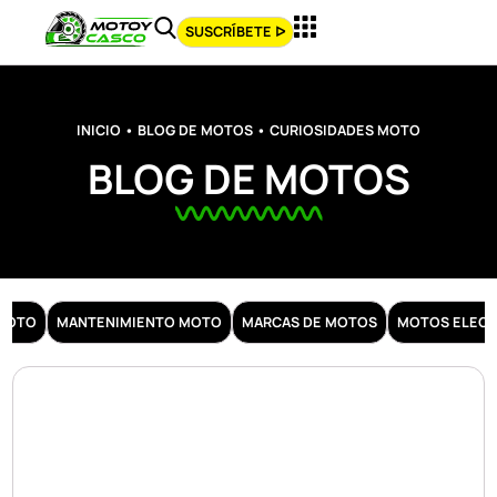
SUSCRÍBETE ᐅ
INICIO
•
BLOG DE MOTOS
•
CURIOSIDADES MOTO
BLOG DE MOTOS
 MOTO
MANTENIMIENTO MOTO
MARCAS DE MOTOS
MOTOS ELECT