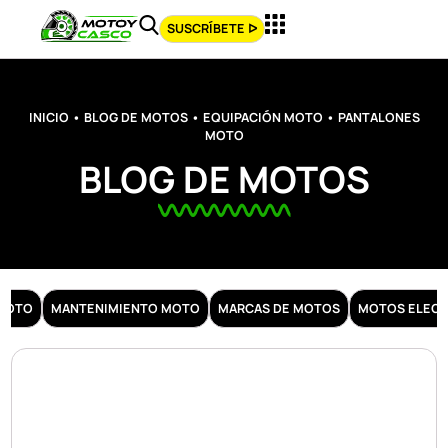
SUSCRÍBETE ᐅ
INICIO
•
BLOG DE MOTOS
•
EQUIPACIÓN MOTO
•
PANTALONES
MOTO
BLOG DE MOTOS
 MOTO
MANTENIMIENTO MOTO
MARCAS DE MOTOS
MOTOS ELECT