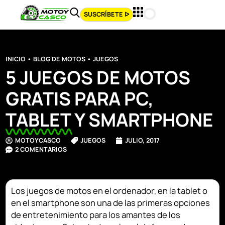
SUSCRÍBETE ᐅ
INICIO
•
BLOG DE MOTOS
•
JUEGOS
5 JUEGOS DE MOTOS
GRATIS PARA PC,
TABLET Y SMARTPHONE
MOTOYCASCO
JUEGOS
JULIO, 2017
2 COMENTARIOS
Los juegos de motos en el ordenador, en la tablet o
en el smartphone son una de las primeras opciones
de entretenimiento para los amantes de los