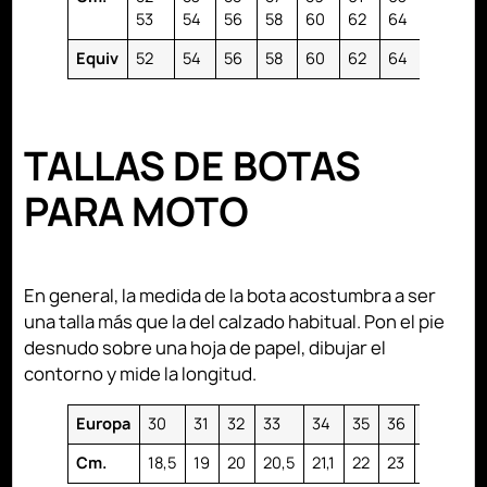
53
54
56
58
60
62
64
66
Equiv
52
54
56
58
60
62
64
66
TALLAS DE BOTAS
PARA MOTO
En general, la medida de la bota acostumbra a ser
una talla más que la del calzado habitual. Pon el pie
desnudo sobre una hoja de papel, dibujar el
contorno y mide la longitud.
Europa
30
31
32
33
34
35
36
37
3
Cm.
18,5
19
20
20,5
21,1
22
23
23,5
2