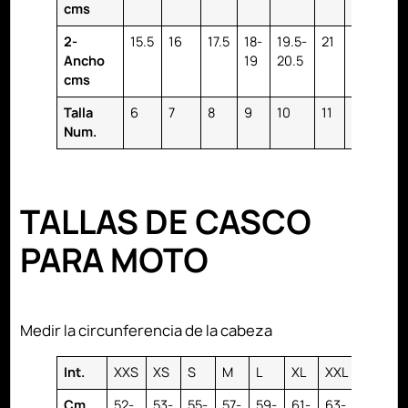
cms
2-
15.5
16
17.5
18-
19.5-
21
22
23
Ancho
19
20.5
cms
Talla
6
7
8
9
10
11
12
13
Num.
TALLAS DE CASCO
PARA MOTO
Medir la circunferencia de la cabeza
Int.
XXS
XS
S
M
L
XL
XXL
XXXL
Cm.
52-
53-
55-
57-
59-
61-
63-
65-