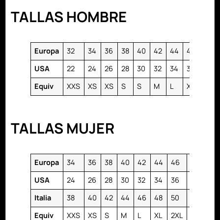
TALLAS HOMBRE
Europa
32
34
36
38
40
42
44
46
48
USA
22
24
26
28
30
32
34
36
38
Equiv
XXS
XS
XS
S
S
M
L
XL
2XL
TALLAS MUJER
Europa
34
36
38
40
42
44
46
48
50
USA
24
26
28
30
32
34
36
38
40
Italia
38
40
42
44
46
48
50
52
54
Equiv
XXS
XS
S
M
L
XL
2XL
3XL
4X