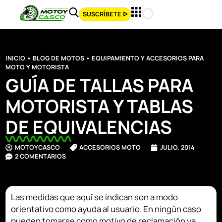
SUSCRÍBETE ᐅ
INICIO
•
BLOG DE MOTOS
•
EQUIPAMIENTO Y ACCESORIOS PARA
MOTO Y MOTORISTA
GUÍA DE TALLAS PARA
MOTORISTA Y TABLAS
DE EQUIVALENCIAS
MOTOYCASCO
ACCESORIOS MOTO
JULIO, 2014
2 COMENTARIOS
Las medidas que aquí se indican son a modo
orientativo como ayuda al usuario. En ningún caso
pueden tomarse como motivo de reclamación ya