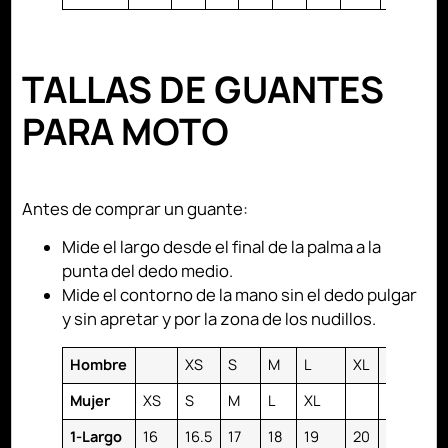
TALLAS DE GUANTES
PARA MOTO
Antes de comprar un guante:
Mide el largo desde el final de la palma a la
punta del dedo medio.
Mide el contorno de la mano sin el dedo pulgar
y sin apretar y por la zona de los nudillos.
Hombre
XS
S
M
L
XL
2XL
3X
Mujer
XS
S
M
L
XL
1-Largo
16
16.5
17
18
19
20
21
22